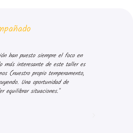
ompañado
ión han puesto siempre el foco en
Escribo esta
o más interesante de este taller es
yo me encontr
os (nuestro propio temperamento,
sola, como Co
truyendo. Una oportunidad de
ayuda y Lamya
 equilibrar situaciones."
mis bloqueos
pareja tóxi
cambio muy 