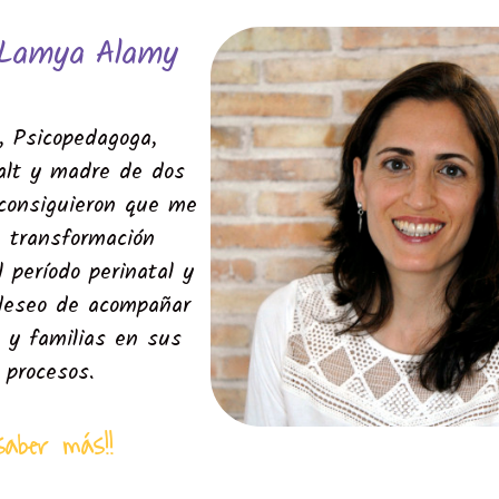
 Lamya Alamy
, Psicopedagoga,
alt y
madre de dos
 consiguieron que me
a transformación
l período perinatal y
deseo de acompañar
 y familias en sus
 procesos.
saber más!!