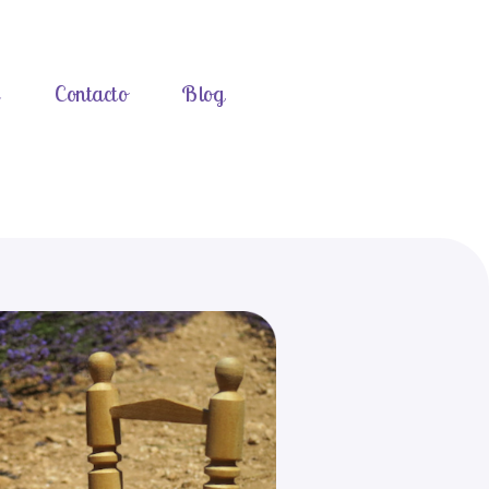
s
Contacto
Blog
Preconcepción
La preconcepción puede ser un arduo cami