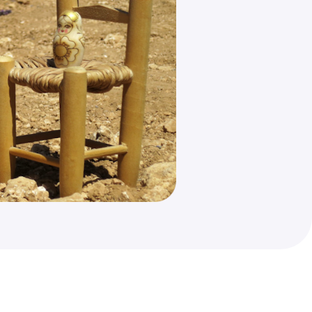
esperanzas, desilusiones, duelos, inestabili
inseguridad, toma de decisiones y cambios f
durante el cual tener un espacio de trab
terapéutico personal puede ayudar a reduci
ansiedad, el malestar y a sentir claridad e
período.