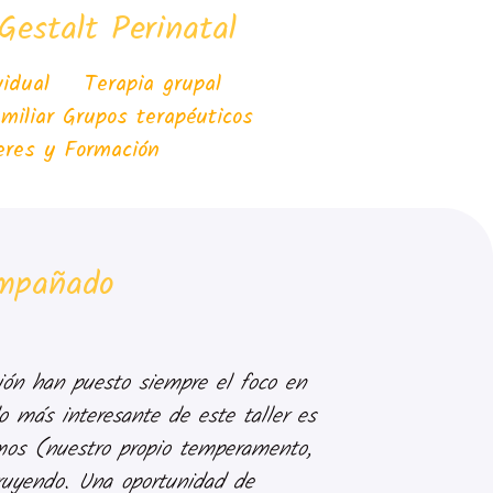
Gestalt Perinatal
dividual
Terapia grupal
amiliar
Grupos terapéuticos
leres y Formación
ompañado
ión han puesto siempre el foco en
Escribo esta
o más interesante de este taller es
yo me encontr
os (nuestro propio temperamento,
sola, como Co
truyendo. Una oportunidad de
ayuda y Lamya